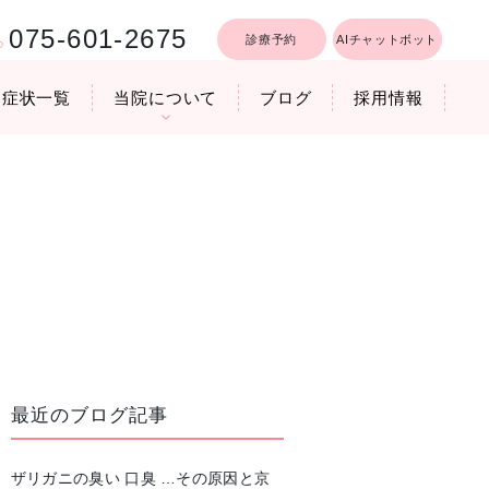
075-601-2675
診療予約
AIチャットボット
症状一覧
当院について
ブログ
採用情報
行うリフトア
療時間
医院機器のご紹介
いびき軽減レーザー治療
最近のブログ記事
ザリガニの臭い 口臭 …その原因と京