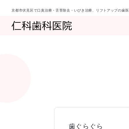
京都市伏見区で口臭治療・舌苔除去・いびき治療、リフトアップの歯医
診療科目
当院について
一覧へ
一覧へ
院長ご挨拶
口臭治療〈口
歯ぐらぐら