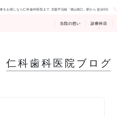
者をお探しなら仁科歯科医院まで
京阪宇治線「桃山南口」駅から 徒歩0分
当院の想い
診療科目
仁科歯科医院ブログ
医院紹介
お口の中から
アクセス・診
臭専門外来〉
歯周病治療
ップ