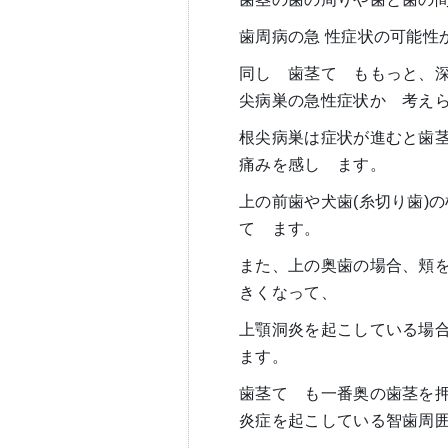
歯周病の急 性症状の可能性
同し
゙
歯茎て
゙
ももっと、深
尖病巣の急性症状か
゙
考え
根尖病巣は症状が進むと歯
痛みを感し
゙
ます。
上の前歯や犬歯(糸切り歯)
て
゙
ます。
また、上の奥歯の場合、頬
きくなって、
上顎洞炎を起こしている場合
ます。
歯茎て
゙
も一番奥の歯茎を
炎症を起こしている智歯周