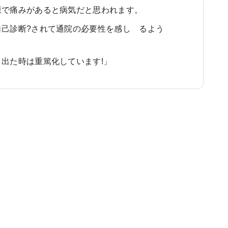
康で痛みがあると病気だと思われます。
自己診断?されて通院の必要性を感し
゙
るよう
゙
出た時は重篤化しています!」