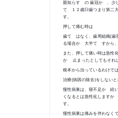
親知らす
゙
の 歯冠か
゙
、少
て
゙
１２歳臼歯つまり第二
す。
押して痛む時は
歯て
゙
はなく、歯周組織(歯
る場合か
゙
大半て
゙
すから
また、押して痛い時は急性
か
゙
止まったとしてもそれ
根本から治っているわけで
治療(病因の除去)をしない
慢性病巣は、寝不足か
゙
続
くなるとは急性化しますか
す。
慢性病巣は痛みを伴わなく