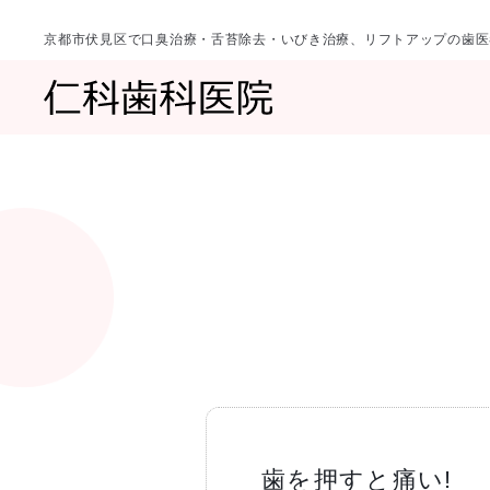
京都市伏見区で口臭治療・舌苔除去・いびき治療、リフトアップの歯医
診療科目
当院について
一覧へ
一覧へ
院長ご挨拶
口臭治療〈口
歯を押すと痛い!