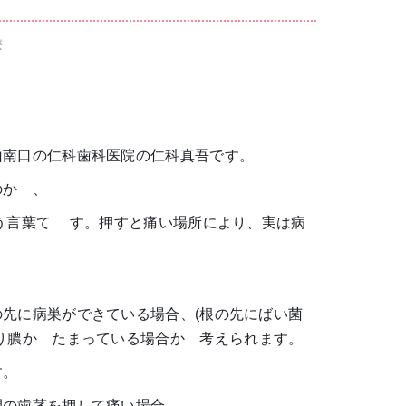
療
ブログ
審美歯科
一般歯科・小
山南口の仁科歯科医院の仁科真吾です。
のか
゙
、
う言葉て
゙
す。押すと痛い場所により、実は病
高齢者歯科・入れ歯
先に病巣ができている場合、(根の先にばい菌
り膿か
゙
たまっている場合か
゙
考えられます。
す。
間の歯茎を押して痛い場合