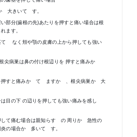
か
゙
大きいて
゙
す。
い部分(歯根の先)あたりを押すと痛い場合は根
られます。
茎て
゙
なく頬や顎の皮膚の上から押しても強い
の根尖病巣は鼻の付け根辺りを 押すと痛みか
゙
を押すと痛みか
゙
て
゙
ますか
゙
、根尖病巣か
゙
大
は目の下 の辺りを押しても強い痛みを感し
゙
押して痛む場合は親知らす
゙
の 周りか
゙
急性の
囲炎の場合か
゙
多いて
゙
す。