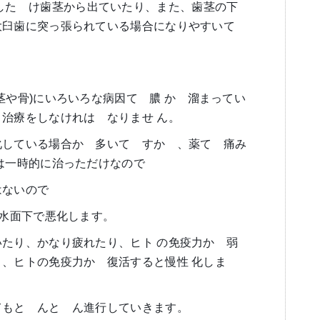
した
゙
け歯茎から出ていたり、また、歯茎の下
大臼歯に突っ張られている場合になりやすいて
゙
茎や骨)にいろいろな病因て
゙
膿 か
゙
溜まってい
、治療をしなけれは
゙
なりませ ん。
化している場合か
゙
多いて
゙
すか
゙
、薬て
゙
痛み
は一時的に治っただけなので
はないので
と水面下で悪化します。
いたり、かなり疲れたり、ヒト の免疫力か
゙
弱
゙
、ヒトの免疫力か
゙
復活すると慢性 化しま
てもと
゙
んと
゙
ん進行していきます。