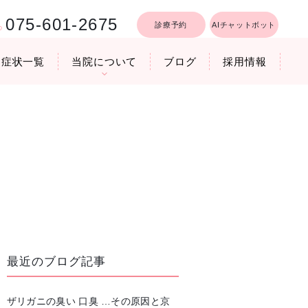
075-601-2675
診療予約
AIチャットボット
症状一覧
当院について
ブログ
採用情報
行うリフトア
療時間
医院機器のご紹介
いびき軽減レーザー治療
最近のブログ記事
ザリガニの臭い 口臭 …その原因と京