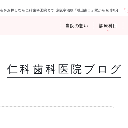
者をお探しなら仁科歯科医院まで
京阪宇治線「桃山南口」駅から 徒歩0分
当院の想い
診療科目
仁科歯科医院ブログ
医院紹介
お口の中から
アクセス・診
臭専門外来〉
歯周病治療
ップ