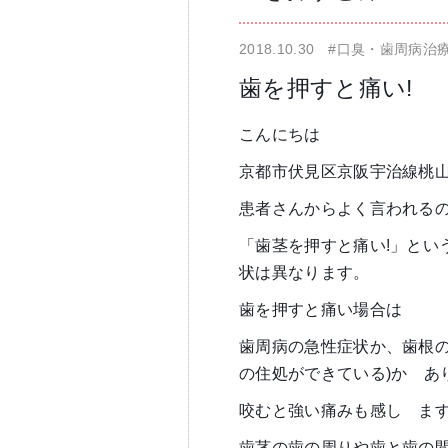
2018.10.30
#口臭・歯周病治
仁科歯科医院
舌苔除去治療
歯を押すと痛い!
こんにちは
京都市伏見区京阪宇治線桃
患者さんからよく言われる
「歯茎を押すと痛い!」とい
無痛治療
状は異なります。
歯を押すと痛い場合は
歯周病の急性症状か、歯根の
の住処ができている)か
゙
あ
咬むと強い痛みも感し
゙
ま
歯茎の歯の周りや歯と歯の