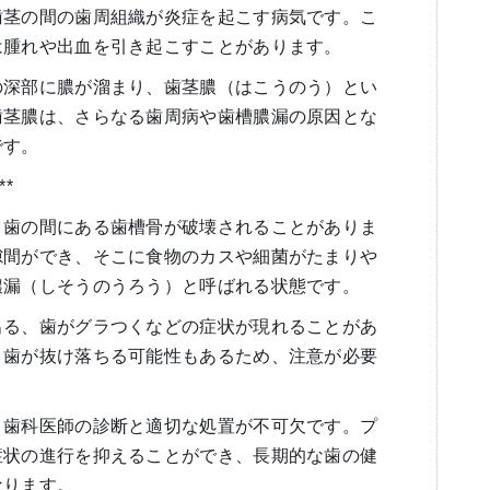
歯茎の間の歯周組織が炎症を起こす病気です。こ
は腫れや出血を引き起こすことがあります。
の深部に膿が溜まり、歯茎膿（はこうのう）とい
歯茎膿は、さらなる歯周病や歯槽膿漏の原因とな
です。
*
と歯の間にある歯槽骨が破壊されることがありま
隙間ができ、そこに食物のカスや細菌がたまりや
膿漏（しそうのうろう）と呼ばれる状態です。
出る、歯がグラつくなどの症状が現れることがあ
と歯が抜け落ちる可能性もあるため、注意が必要
、歯科医師の診断と適切な処置が不可欠です。プ
症状の進行を抑えることができ、長期的な歯の健
なります。