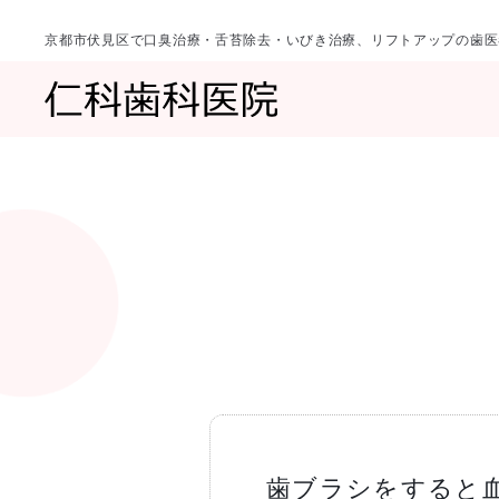
京都市伏見区で口臭治療・舌苔除去・いびき治療、リフトアップの歯医
診療科目
当院について
一覧へ
一覧へ
院長ご挨拶
口臭治療〈口
歯ブラシをすると