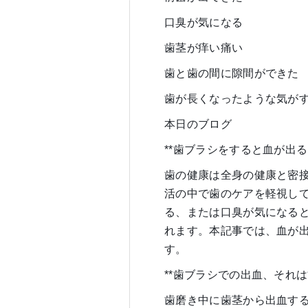
口臭が気になる
歯茎が痒い痛い
歯と歯の間に隙間ができた
歯が長くなったような気が
本日のブログ
**歯ブラシをすると血が出
歯の健康は全身の健康と密
活の中で歯のケアを軽視し
る、または口臭が気になる
れます。本記事では、血が
す。
**歯ブラシでの出血、それ
歯磨き中に歯茎から出血す