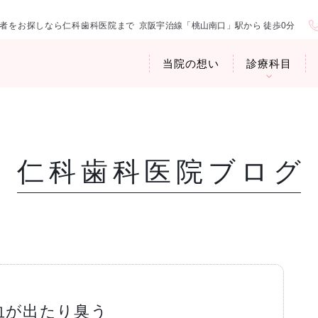
者をお探しなら仁科歯科医院まで
京阪宇治線「桃山南口」駅から 徒歩0分
当院の想い
診療科目
仁科歯科医院ブログ
医院紹介
お口の中から
アクセス・診
臭専門外来〉
歯周病治療
ップ
血が出たり臭う