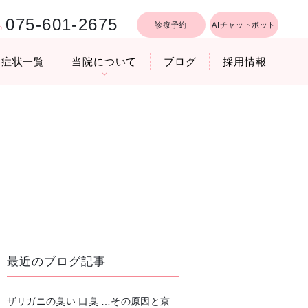
075-601-2675
診療予約
AIチャットボット
症状一覧
当院について
ブログ
採用情報
行うリフトア
療時間
医院機器のご紹介
いびき軽減レーザー治療
最近のブログ記事
ザリガニの臭い 口臭 …その原因と京