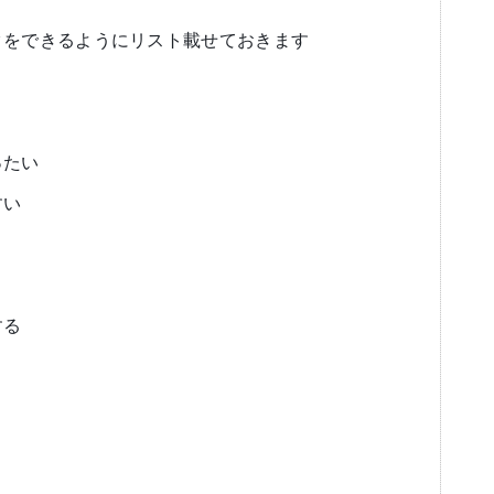
クをできるようにリスト載せておきます
ったい
すい
する