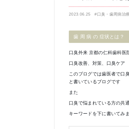
2023.06.25
#口臭・歯周病治
仁科歯科医院
舌苔除去治療
歯 周 病 の 症状とは？
口臭外来 京都の仁科歯科医
口臭改善、対策、口臭ケア
無痛治療
このブログでは歯医者で口
と書いているブログです
また
口臭で悩まれている方の共
キーワードを下に書いてみ