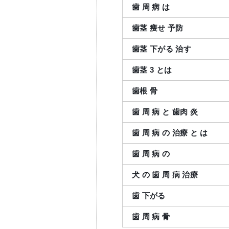
歯
周
病
は
歯茎
痩せ
予防
歯茎
下がる
治す
歯茎
3
とは
歯根
骨
歯
周
病
と
歯肉
炎
歯
周
病
の
治療
と
は
歯
周
病
の
犬
の
歯
周
病
治療
歯
下がる
歯
周
病
骨