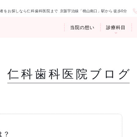
者をお探しなら仁科歯科医院まで
京阪宇治線「桃山南口」駅から 徒歩0分
当院の想い
診療科目
仁科歯科医院ブログ
医院紹介
お口の中から
アクセス・診
臭専門外来〉
歯周病治療
ップ
は？