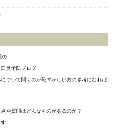
療
ブログ
審美歯科
一般歯科・小
院の
 口臭予防ブログ
高齢者歯科・入れ歯
臭について聞くのが恥ずかしい方の参考になれば
通点や質問はどんなものがあるのか？
ます