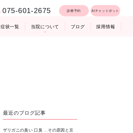
075-601-2675
診療予約
AIチャットボット
症状一覧
当院について
ブログ
採用情報
行うリフトア
療時間
医院機器のご紹介
いびき軽減レーザー治療
最近のブログ記事
ザリガニの臭い 口臭 …その原因と京