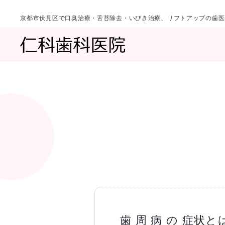
京都市伏見区で口臭治療・舌苔除去・いびき治療、リフトアップの歯医
診療科目
当院について
一覧へ
一覧へ
院長ご挨拶
口臭治療〈口
歯 周 病 の 症状と