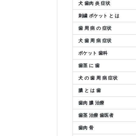
犬
歯肉
炎
症状
刺繍
ポケット
と
は
歯
周
病
の
症状
犬
歯
周
病
症状
ポケット
歯科
歯茎
に
歯
犬
の
歯
周
病
症状
膿
と
は
歯
歯肉
膿
治療
歯茎
治療
歯医者
歯肉
骨