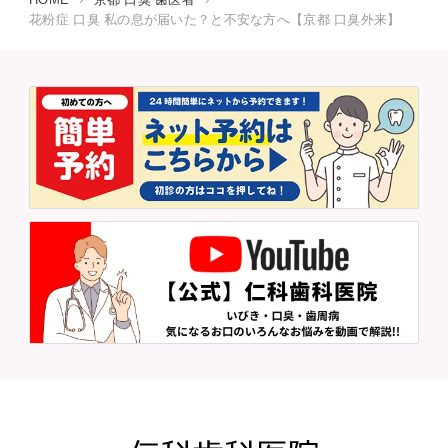
花粉症 口臭 私の息が届いた？と不安な方へ【京都 口臭外来】