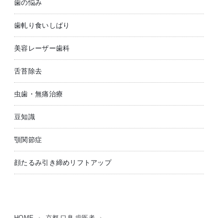
歯の悩み
歯軋り食いしばり
美容レーザー歯科
舌苔除去
虫歯・無痛治療
豆知識
顎関節症
顔たるみ引き締めリフトアップ
HOME
›
京都 口臭 歯医者
›