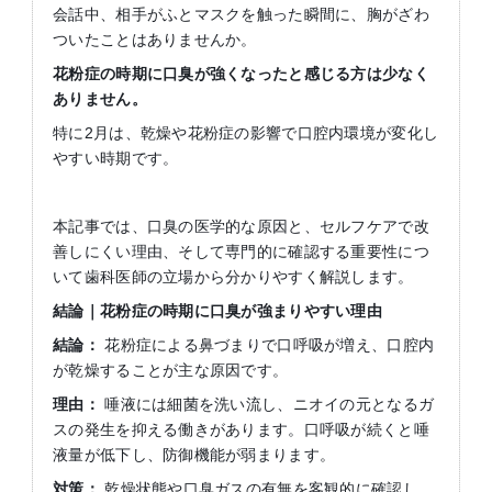
会話中、相手がふとマスクを触った瞬間に、胸がざわ
ついたことはありませんか。
花粉症の時期に口臭が強くなったと感じる方は少なく
ありません。
特に2月は、乾燥や花粉症の影響で口腔内環境が変化し
やすい時期です。
本記事では、口臭の医学的な原因と、セルフケアで改
善しにくい理由、そして専門的に確認する重要性につ
いて歯科医師の立場から分かりやすく解説します。
結論｜花粉症の時期に口臭が強まりやすい理由
結論：
花粉症による鼻づまりで口呼吸が増え、口腔内
が乾燥することが主な原因です。
理由：
唾液には細菌を洗い流し、ニオイの元となるガ
スの発生を抑える働きがあります。口呼吸が続くと唾
液量が低下し、防御機能が弱まります。
対策：
乾燥状態や口臭ガスの有無を客観的に確認し、