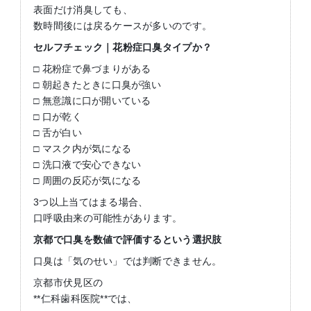
表面だけ消臭しても、
数時間後には戻るケースが多いのです。
セルフチェック｜花粉症口臭タイプか？
□ 花粉症で鼻づまりがある
□ 朝起きたときに口臭が強い
□ 無意識に口が開いている
□ 口が乾く
□ 舌が白い
□ マスク内が気になる
□ 洗口液で安心できない
□ 周囲の反応が気になる
3つ以上当てはまる場合、
口呼吸由来の可能性があります。
京都で口臭を数値で評価するという選択肢
口臭は「気のせい」では判断できません。
京都市伏見区の
**仁科歯科医院**では、