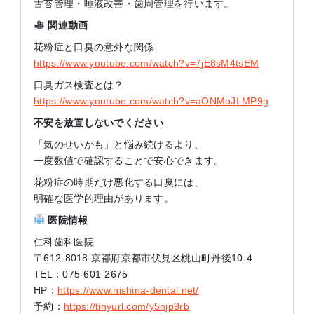
舌苔管理・唾液改善・歯周管理を行います。
関連動画
花粉症と口臭の意外な関係
https://www.youtube.com/watch?v=7jE8sM4tsEM
口臭ガス検査とは？
https://www.youtube.com/watch?v=aONMoJLMP9g
不安を放置しないでください
「気のせいかも」と悩み続けるより、
一度数値で確認することで安心できます。
花粉症の時期だけ悪化する口臭には、
明確な医学的理由があります。
医院情報
仁科歯科医院
〒612-8018 京都府京都市伏見区桃山町丹後10-4
TEL：075-601-2675
HP：
https://www.nishina-dental.net/
予約：
https://tinyurl.com/y5njp9rb