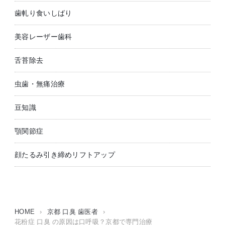
歯軋り食いしばり
美容レーザー歯科
舌苔除去
虫歯・無痛治療
豆知識
顎関節症
顔たるみ引き締めリフトアップ
HOME
›
京都 口臭 歯医者
›
花粉症 口臭 の原因は口呼吸？京都で専門治療