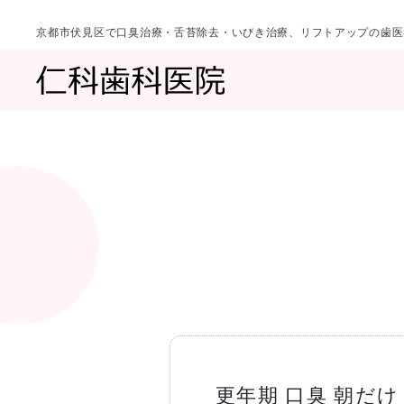
京都市伏見区で口臭治療・舌苔除去・いびき治療、リフトアップの歯医
診療科目
当院について
一覧へ
一覧へ
院長ご挨拶
口臭治療〈口
更年期 口臭 朝だ