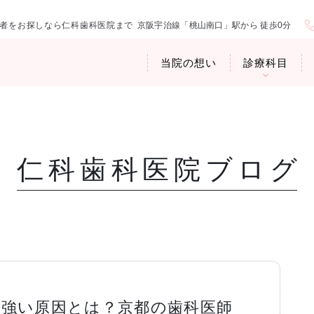
者をお探しなら仁科歯科医院まで
京阪宇治線「桃山南口」駅から 徒歩0分
当院の想い
診療科目
仁科歯科医院ブログ
医院紹介
お口の中から
アクセス・診
臭専門外来〉
歯周病治療
ップ
け 強い原因とは？京都の歯科医師