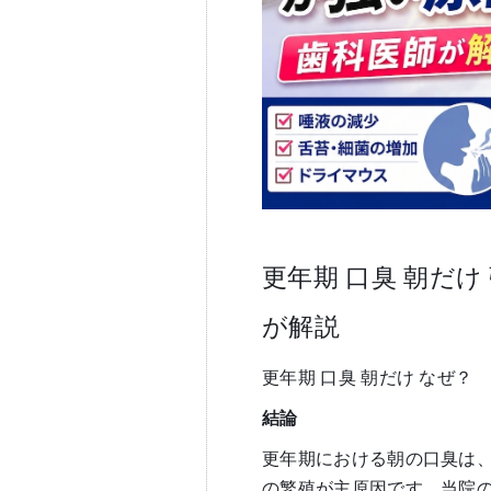
更年期 口臭 朝だ
が解説
更年期 口臭 朝だけ なぜ？
結論
更年期における朝の口臭は
の繁殖が主原因です。当院