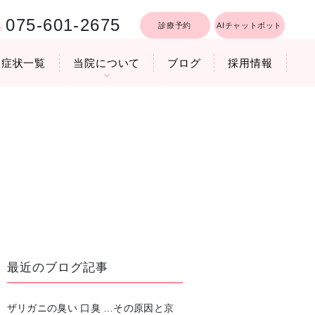
075-601-2675
診療予約
AIチャットボット
症状一覧
当院について
ブログ
採用情報
行うリフトア
療時間
医院機器のご紹介
いびき軽減レーザー治療
最近のブログ記事
ザリガニの臭い 口臭 …その原因と京