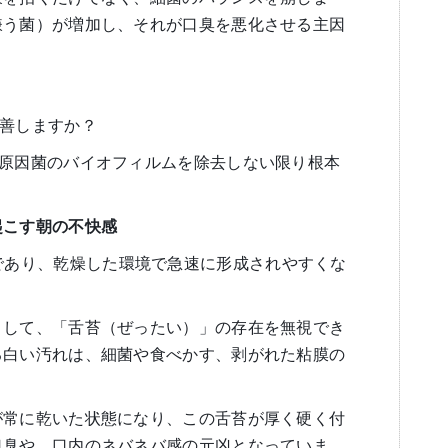
嫌う菌）が増加し、それが口臭を悪化させる主因
改善しますか？
、原因菌のバイオフィルムを除去しない限り根本
起こす朝の不快感
であり、乾燥した環境で急速に形成されやすくな
として、「舌苔（ぜったい）」の存在を無視でき
る白い汚れは、細菌や食べかす、剥がれた粘膜の
が常に乾いた状態になり、この舌苔が厚く硬く付
口臭や、口内のネバネバ感の元凶となっていま