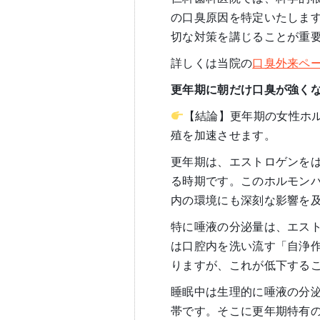
の口臭原因を特定いたしま
切な対策を講じることが重
詳しくは当院の
口臭外来ペ
更年期に朝だけ口臭が強く
【結論】更年期の女性ホ
殖を加速させます。
更年期は、エストロゲンを
る時期です。このホルモン
内の環境にも深刻な影響を
特に唾液の分泌量は、エス
は口腔内を洗い流す「自浄
りますが、これが低下する
睡眠中は生理的に唾液の分
帯です。そこに更年期特有