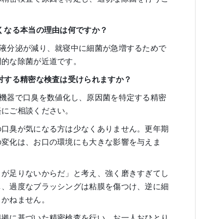
くなる本当の理由は何ですか？
唾液分泌が減り、就寝中に細菌が急増するためで
門的な除菌が近道です。
対する精密な検査は受けられますか？
用機器で口臭を数値化し、原因菌を特定する精密
軽にご相談ください。
の口臭が気になる方は少なくありません。更年期
の変化は、お口の環境にも大きな影響を与えま
きが足りないからだ」と考え、強く磨きすぎてし
し、過度なブラッシングは粘膜を傷つけ、逆に細
りかねません。
根拠に基づいた精密検査を行い、お一人おひとり