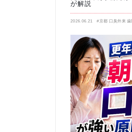
が解説
仁科歯科医院
2026.06.21
#京都 口臭外来 
舌苔除去治療
無痛治療