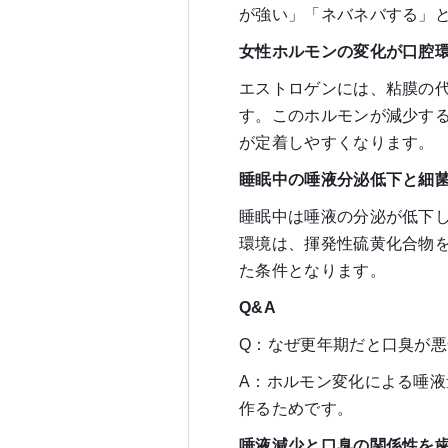
が強い」「ネバネバする」
女性ホルモンの変化が口腔
エストロゲンには、粘膜の
す。このホルモンが減少す
が定着しやすくなります。
睡眠中の唾液分泌低下と細
睡眠中は唾液の分泌が低下し
環境は、揮発性硫黄化合物
た条件となります。
Q&A
Q：なぜ更年期だと口臭が
A：ホルモン変化による唾
作るためです。
唾液減少と口臭の関係性を