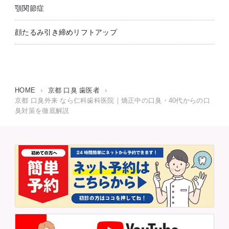
顎関節症
顔たるみ引き締めリフトアップ
HOME
›
京都 口臭 歯医者
›
京都 口臭外来 なら仁科歯科医院｜矯正中の口臭・40代からの口
臭対策を徹底解説