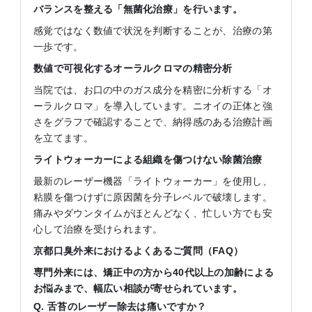
バランスを整える「無菌化治療」を行います。
感覚ではなく数値で状況を判断することが、治療の第
一歩です。
数値で可視化するオーラルクロマの精密分析
当院では、お口の中のガス成分を精密に分析する「オ
ーラルクロマ」を導入しています。ニオイの正体と強
さをグラフで確認することで、納得感のある治療計画
を立てます。
ライトウォーカーによる組織を傷つけない除菌治療
最新のレーザー機器「ライトウォーカー」を使用し、
粘膜を傷つけずに原因菌を分子レベルで破壊します。
痛みやダウンタイムがほとんどなく、忙しい方でも安
心して治療を受けられます。
京都口臭外来におけるよくあるご質問（
FAQ
）
専門外来には、矯正中の方から
40
代以上の加齢による
お悩みまで、幅広い相談が寄せられています。
Q.
舌苔のレーザー除去は痛いですか？