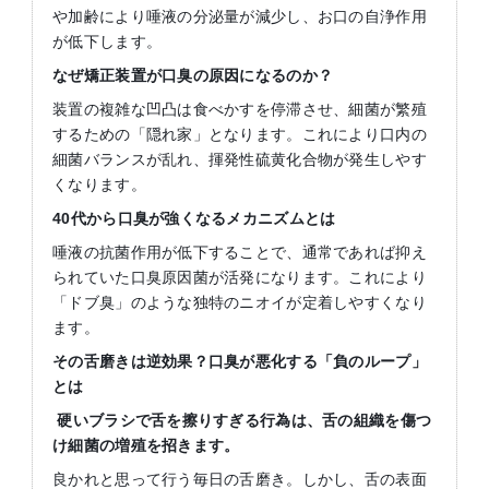
や加齢により唾液の分泌量が減少し、お口の自浄作用
が低下します。
なぜ矯正装置が口臭の原因になるのか？
装置の複雑な凹凸は食べかすを停滞させ、細菌が繁殖
するための「隠れ家」となります。これにより口内の
細菌バランスが乱れ、揮発性硫黄化合物が発生しやす
くなります。
40
代から口臭が強くなるメカニズムとは
唾液の抗菌作用が低下することで、通常であれば抑え
られていた口臭原因菌が活発になります。これにより
「ドブ臭」のような独特のニオイが定着しやすくなり
ます。
その舌磨きは逆効果？口臭が悪化する「負のループ」
とは
硬いブラシで舌を擦りすぎる行為は、舌の組織を傷つ
け細菌の増殖を招きます。
良かれと思って行う毎日の舌磨き。しかし、舌の表面