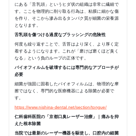
にある「舌乳頭」というヒダ状の組織は非常に繊細で
す。ここを物理的に削り取る行為は、粘膜に細かな傷
を作り、そこから滲み出るタンパク質が細菌の栄養源
となります。
舌乳頭を傷つける過度なブラッシングの危険性
何度も繰り返すことで、舌苔はより深く、より厚く定
着するようになります。これが「磨けば磨くほど臭く
なる」という負のループの正体です。
バイオフィルムを破壊するには専門的なアプローチが
必要
細菌が強固に固着したバイオフィルムは、物理的な摩
擦ではなく、専門的な医療機器による除菌が必要で
す。
https://www.nishina-dental.net/section/tongue/
仁科歯科医院の「京都口臭レーザー治療」｜痛みを抑
えた根本除菌
当院では最新のレーザー機器を駆使し、口腔内の細菌