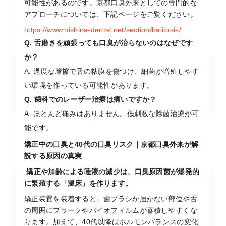
可能性があるのです。京都口臭外来としての専門的な
アプローチについては、下記ページをご覧ください。
https://www.nishina-dental.net/section/halitosis/
Q.
舌磨きを頑張っても口臭が治らないのはなぜです
か？
A. 過度な摩擦で舌の粘膜を傷つけ、細菌が増殖しやす
い環境を作っている可能性があります。
Q.
歯科でのレーザー治療は痛いですか？
A. ほとんど痛みはありません。低刺激な除菌治療が可
能です。
矯正中の口臭と
40
代の口臭リスク｜京都口臭外来が解
説する原因の真実
矯正や加齢による唾液の減少は、口臭原因菌が爆発的
に繁殖する「温床」を作ります。
矯正装置を装着すると、歯ブラシが届かない部位や舌
の周囲にプラークやバイオフィルムが蓄積しやすくな
ります。加えて、40代以降はホルモンバランスの変化