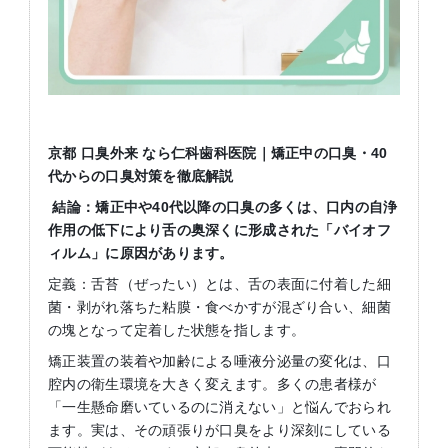
京都 口臭外来 なら仁科歯科医院｜矯正中の口臭・
40
代からの口臭対策を徹底解説
結論：矯正中や
40
代以降の口臭の多くは、口内の自浄
作用の低下により舌の奥深くに形成された「バイオフ
ィルム」に原因があります。
定義：舌苔（ぜったい）とは、舌の表面に付着した細
菌・剥がれ落ちた粘膜・食べかすが混ざり合い、細菌
の塊となって定着した状態を指します。
矯正装置の装着や加齢による唾液分泌量の変化は、口
腔内の衛生環境を大きく変えます。多くの患者様が
「一生懸命磨いているのに消えない」と悩んでおられ
ます。実は、その頑張りが口臭をより深刻にしている