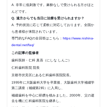
A. 非常に低刺激です。麻酔なしで受けられる方がほと
んどです。
Q.
遠方からでも当日に治療を受けられますか？
A. 予約状況に応じて柔軟に対応しております。全国か
ら患者様が来院されています。
専門的なFAQの全回答はこちら：
https://www.nishina-
dental.net/faq/
この記事の監修者
歯科医師・仁科 真吾（にしな しんご）
仁科歯科医院 院長
京都市伏見区にある仁科歯科医院院長。
1995年に大阪歯科大学を卒業後、大阪歯科大学補綴学
第二講座（補綴第2科）に入局し、
補綴歯科を中心に研鑽を積みました。2000年、父の逝
去を機に仁科歯科医院を継承し、