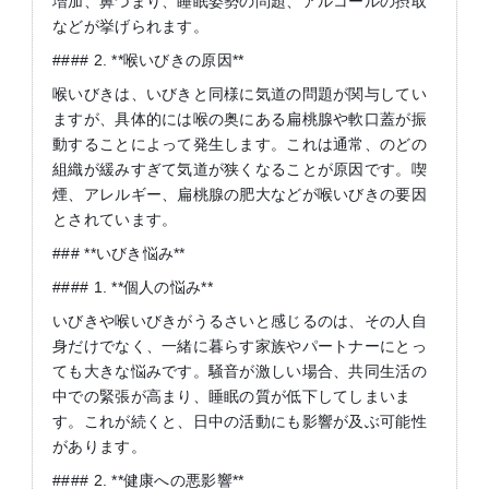
増加、鼻づまり、睡眠姿勢の問題、アルコールの摂取
などが挙げられます。
#### 2. **喉いびきの原因**
喉いびきは、いびきと同様に気道の問題が関与してい
ますが、具体的には喉の奥にある扁桃腺や軟口蓋が振
動することによって発生します。これは通常、のどの
組織が緩みすぎて気道が狭くなることが原因です。喫
煙、アレルギー、扁桃腺の肥大などが喉いびきの要因
とされています。
### **いびき悩み**
#### 1. **個人の悩み**
いびきや喉いびきがうるさいと感じるのは、その人自
身だけでなく、一緒に暮らす家族やパートナーにとっ
ても大きな悩みです。騒音が激しい場合、共同生活の
中での緊張が高まり、睡眠の質が低下してしまいま
す。これが続くと、日中の活動にも影響が及ぶ可能性
があります。
#### 2. **健康への悪影響**