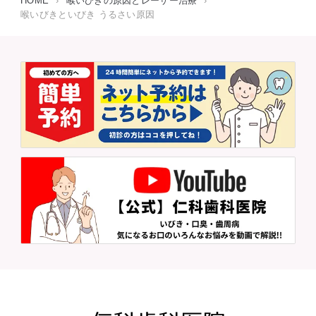
HOME
›
喉いびきの原因とレーザー治療
›
喉いびきといびき うるさい原因