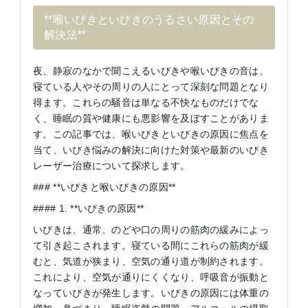
**喉いびきといびきのうるさい原因とその
解決法**
夜、静寂のなかで聞こえるいびきや喉いびきの音は、
寝ている人やその周りの人にとって深刻な問題となり
得ます。これらの騒音は単なる不快なものだけでな
く、睡眠の質や健康にも悪影響を及ぼすことがありま
す。この記事では、喉いびきといびきの原因に焦点を
当て、いびき悩みの解決に向けた対策や最新のいびき
レーザー治療について探求します。
### **いびきと喉いびきの原因**
#### 1. **いびきの原因**
いびきは、通常、のどや口の周りの筋肉の緩みによっ
て引き起こされます。寝ている間にこれらの筋肉が緩
むと、気道が狭まり、空気の通り道が制約されます。
これにより、空気が通りにくくなり、呼吸音が振動と
なっていびきが発生します。いびきの原因には体重の