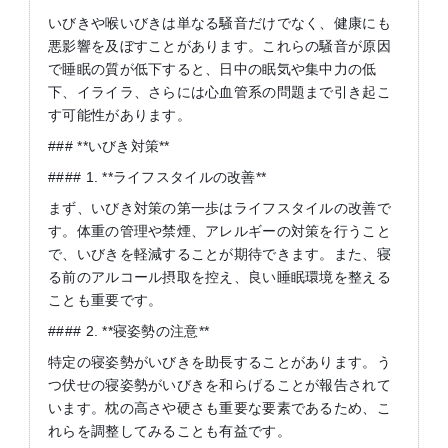
いびきや喉いびきは単なる騒音だけでなく、健康にも
悪影響を及ぼすことがあります。これらの騒音が原因
で睡眠の質が低下すると、日中の眠気や集中力の低
下、イライラ、さらには心血管系の問題まで引き起こ
す可能性があります。
### **いびき対策**
#### 1. **ライフスタイルの改善**
まず、いびき対策の第一歩はライフスタイルの改善で
す。体重の管理や禁煙、アレルギーの対策を行うこと
で、いびきを軽減することが期待できます。また、寝
る前のアルコール摂取を控え、良い睡眠環境を整える
ことも重要です。
#### 2. **寝姿勢の注意**
特定の寝姿勢がいびきを助長することがあります。う
つ伏せの寝姿勢がいびきを和らげることが報告されて
います。枕の高さや硬さも重要な要素であるため、こ
れらを調整してみることも有益です。