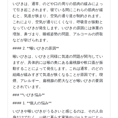
いびきは、通常、のどや口の周りの筋肉の緩みによっ
て引き起こされます。寝ている間にこれらの筋肉が緩
むと、気道が狭まり、空気の通り道が制約されます。
これにより、空気が通りにくくなり、呼吸音が振動と
なっていびきが発生します。いびきの原因には体重の
増加、鼻づまり、睡眠姿勢の問題、アルコールの摂取
などが挙げられます。
#### 2. **喉いびきの原因**
喉いびきは、いびきと同様に気道の問題が関与してい
ますが、具体的には喉の奥にある扁桃腺や軟口蓋が振
動することによって発生します。これは通常、のどの
組織が緩みすぎて気道が狭くなることが原因です。喫
煙、アレルギー、扁桃腺の肥大などが喉いびきの要因
とされています。
### **いびき悩み**
#### 1. **個人の悩み**
いびきや喉いびきがうるさいと感じるのは、その人自
身だけでなく、一緒に暮らす家族やパートナーにとっ