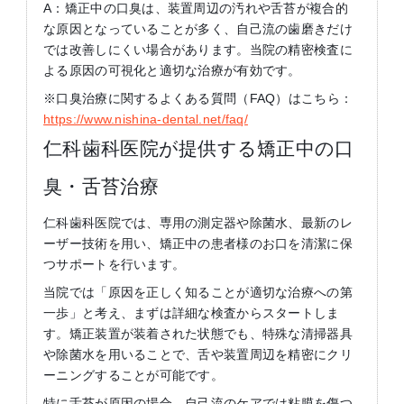
A：矯正中の口臭は、装置周辺の汚れや舌苔が複合的
な原因となっていることが多く、自己流の歯磨きだけ
では改善しにくい場合があります。当院の精密検査に
よる原因の可視化と適切な治療が有効です。
※口臭治療に関するよくある質問（FAQ）はこちら：
https://www.nishina-dental.net/faq/
仁科歯科医院が提供する矯正中の口
臭・舌苔治療
仁科歯科医院では、専用の測定器や除菌水、最新のレ
ーザー技術を用い、矯正中の患者様のお口を清潔に保
つサポートを行います。
当院では「原因を正しく知ることが適切な治療への第
一歩」と考え、まずは詳細な検査からスタートしま
す。矯正装置が装着された状態でも、特殊な清掃器具
や除菌水を用いることで、舌や装置周辺を精密にクリ
ーニングすることが可能です。
特に舌苔が原因の場合、自己流のケアでは粘膜を傷つ