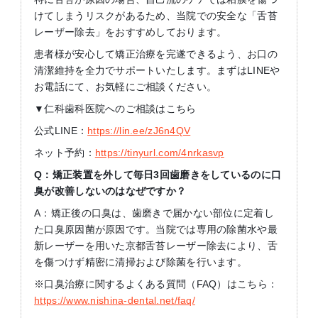
けてしまうリスクがあるため、当院での安全な「舌苔
レーザー除去」をおすすめしております。
患者様が安心して矯正治療を完遂できるよう、お口の
清潔維持を全力でサポートいたします。まずはLINEや
お電話にて、お気軽にご相談ください。
▼仁科歯科医院へのご相談はこちら
公式LINE：
https://lin.ee/zJ6n4QV
ネット予約：
https://tinyurl.com/4nrkasvp
Q：矯正装置を外して毎日3回歯磨きをしているのに口
臭が改善しないのはなぜですか？
A：矯正後の口臭は、歯磨きで届かない部位に定着し
た口臭原因菌が原因です。当院では専用の除菌水や最
新レーザーを用いた京都舌苔レーザー除去により、舌
を傷つけず精密に清掃および除菌を行います。
※口臭治療に関するよくある質問（FAQ）はこちら：
https://www.nishina-dental.net/faq/