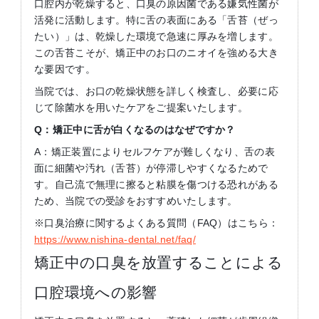
口腔内が乾燥すると、口臭の原因菌である嫌気性菌が
活発に活動します。特に舌の表面にある「舌苔（ぜっ
たい）」は、乾燥した環境で急速に厚みを増します。
この舌苔こそが、矯正中のお口のニオイを強める大き
な要因です。
当院では、お口の乾燥状態を詳しく検査し、必要に応
じて除菌水を用いたケアをご提案いたします。
Q：矯正中に舌が白くなるのはなぜですか？
A：矯正装置によりセルフケアが難しくなり、舌の表
面に細菌や汚れ（舌苔）が停滞しやすくなるためで
す。自己流で無理に擦ると粘膜を傷つける恐れがある
ため、当院での受診をおすすめいたします。
※口臭治療に関するよくある質問（FAQ）はこちら：
https://www.nishina-dental.net/faq/
矯正中の口臭を放置することによる
口腔環境への影響