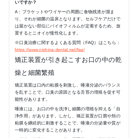
いですか？
A：ブラケットやワイヤーの周囲に食物残渣が溜ま
り、それが細菌の温床となります。セルフケアだけで
は届かない部位にバイオフィルムが定着するため、放
置するとニオイが慢性化します。
※口臭治療に関するよくある質問（FAQ）はこちら：
https://www.nishina-dental.net/faq/
矯正装置が引き起こすお口の中の乾
燥と細菌繁殖
矯正装置は口内の粘膜を刺激し、唾液分泌のバランス
を乱すことで、口臭の原因となる舌苔の増殖を促す可
能性があります。
唾液には、お口の中を洗浄し細菌の増殖を抑える「自
浄作用」があります。しかし、矯正装置が口唇や頬の
粘膜を継続的に刺激することで、唾液の分泌量や質が
一時的に変化することがあります。