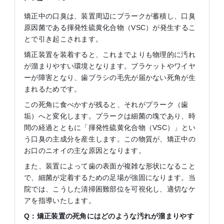
矯正中の口臭は、装置周辺にプラークが蓄積し、口臭
原因菌である揮発性硫黄化合物（VSC）が発生するこ
とで引き起こされます。
矯正装置を装着すると、これまでよりも物理的に汚れ
が溜まりやすい環境となります。ブラケットやワイヤ
ーが障害となり、歯ブラシの毛先が届かない死角が生
まれるためです。
この死角に食べかすが残ると、それがプラーク（歯
垢）へと変化します。プラークは細菌の塊であり、時
間の経過とともに「揮発性硫黄化合物（VSC）」とい
う口臭の主成分を産生します。この物質が、矯正中の
お口のニオイの主な原因となります。
また、装置によって歯の表面が複雑な形状になること
で、細菌が定着するための足場が強固になります。当
院では、こうした清掃困難部位を可視化し、適切なケ
アを指導いたします。
Q：矯正装置の死角にはどのような汚れが溜まりやす