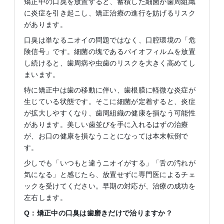
矯正中の口臭を放置すると、蓄積した細菌が歯周組織
に炎症を引き起こし、矯正治療の進行を妨げるリスク
があります。
口臭は単なるニオイの問題ではなく、口腔環境の「危
険信号」です。細菌の塊であるバイオフィルムを放置
し続けると、歯周病や虫歯のリスクを大きく高めてし
まいます。
特に矯正中は歯の移動に伴い、歯根膜に軽微な炎症が
生じている状態です。そこに細菌が定着すると、炎症
が拡大しやすくなり、歯周組織の健康を損なう可能性
があります。美しい歯並びを手に入れるはずの治療
が、お口の健康を損なうことになっては本末転倒で
す。
少しでも「いつもと違うニオイがする」「舌の汚れが
気になる」と感じたら、放置せずに専門医によるチェ
ックを受けてください。早期の対応が、治療の成功を
左右します。
Q：矯正中の口臭は歯磨きだけで治りますか？