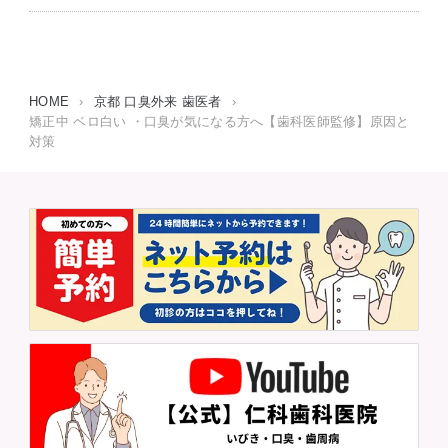
HOME
›
京都 口臭外来 歯医者
›
矯正中 ベロ白い ・口臭が気になる方へ【歯科医師監修】原因と
対策